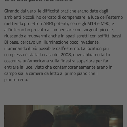
For Sony Cameras
Girando dal vero, le difficoltà pratiche erano date dagli
For Panasonic Cameras
ambienti piccoli: ho cercato di compensare la luce dell’esterno
mettendo proiettori ARRI potenti, come gli M19 e M90, e
all’interno ho provato a compensare con sorgenti piccole,
For RED Cameras
riuscendo a muovermi anche in spazi stretti con soffitti bassi.
Di base, cercavo un’illuminazione poco invadente,
Camera independent accessories
illuminando il più possibile dall’esterno. La location più
complessa è stata la casa del 2008, dove abbiamo fatto
Crew Supplies
costruire un’americana sulla finestra superiore per far
entrare la luce, visto che contemporaneamente erano in
campo sia la camera da letto al primo piano che il
Overview
pianterreno.
Unit Bags
Pouches
Belts