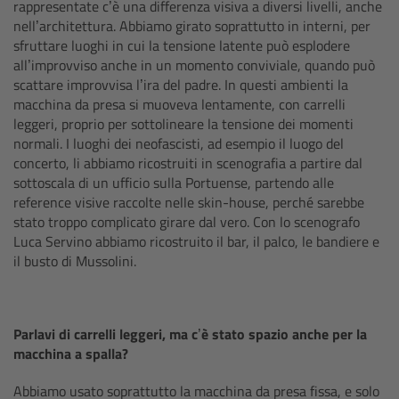
rappresentate c’è una differenza visiva a diversi livelli, anche
nell’architettura. Abbiamo girato soprattutto in interni, per
Ultrasonic Distance Measure Unit UDM-1
sfruttare luoghi in cui la tensione latente può esplodere
all’improvviso anche in un momento conviviale, quando può
LCUBEs
scattare improvvisa l’ira del padre. In questi ambienti la
macchina da presa si muoveva lentamente, con carrelli
leggeri, proprio per sottolineare la tensione dei momenti
Motor Controllers
normali. I luoghi dei neofascisti, ad esempio il luogo del
concerto, li abbiamo ricostruiti in scenografia a partire dal
cmotion Products
sottoscala di un ufficio sulla Portuense, partendo alle
reference visive raccolte nelle skin-house, perché sarebbe
stato troppo complicato girare dal vero. Con lo scenografo
Overview
Luca Servino abbiamo ricostruito il bar, il palco, le bandiere e
il busto di Mussolini.
Steady Zoom & Pan-Bar Zoom
cmotion Broadcast camin
Parlavi di carrelli leggeri, ma c’è stato spazio anche per la
macchina a spalla?
Flight Head Adapter
Abbiamo usato soprattutto la macchina da presa fissa, e solo