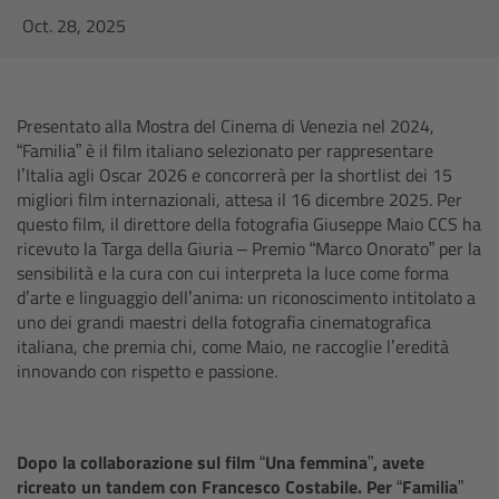
AMIRA
Oct. 28, 2025
Legacy
Overview
Presentato alla Mostra del Cinema di Venezia nel 2024,
“Familia” è il film italiano selezionato per rappresentare
l’Italia agli Oscar 2026 e concorrerà per la shortlist dei 15
ALEXA Mini
migliori film internazionali, attesa il 16 dicembre 2025. Per
questo film, il direttore della fotografia Giuseppe Maio CCS ha
ALEXA SXT W
ricevuto la Targa della Giuria – Premio “Marco Onorato” per la
sensibilità e la cura con cui interpreta la luce come forma
d’arte e linguaggio dell’anima: un riconoscimento intitolato a
ALEXA 35
uno dei grandi maestri della fotografia cinematografica
italiana, che premia chi, come Maio, ne raccoglie l’eredità
Cine Camera Components
innovando con rispetto e passione.
Overview
Dopo la collaborazione sul film “Una femmina”, avete
Camera Companion App
ricreato un tandem con Francesco Costabile. Per “Familia”