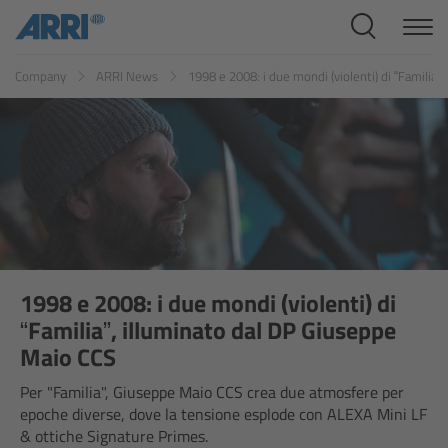
Cine Systems
ES
FR
ID
IT
JP
KR
Company
ARRI News
1998 e 2008: i due mondi (violenti) di “Familia
Overview
Cine Cameras
Overview
ALEXA 265
ALEXA 35 Xtreme
1998 e 2008: i due mondi (violenti) di
“Familia”, illuminato dal DP Giuseppe
ALEXA Mini LF
Maio CCS
Per "Familia", Giuseppe Maio CCS crea due atmosfere per
ALEXA LF
epoche diverse, dove la tensione esplode con ALEXA Mini LF
& ottiche Signature Primes.