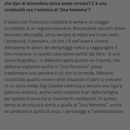
che tipo di atmosfera visiva avete cercato? C’è una
Camera Control Monitor CCM-1
continuità con l’estetica di “Una femmina”?
Il lavoro con Francesco Costabile è sempre un viaggio
Audio Extension Module AEM-1
incredibile, è un regista visionario. Nonostante racconti storie
ancorate alla realtà, cerca sempre di esplorare il non visto,
Lens Mounts & Adapters
l’emotività, il pensiero, ciò che c’è nell’essere umano.
Attraverso le azioni dei personaggi riesce a raggiungere il
loro inconscio. In questo caso siamo partiti dal libro - è una
Overview
storia biografica - e abbiamo capito quanto un trauma, che
abbiamo esplorato anche in “Una femmina”, possa
ARRI EF Mount (LBUS)
trasformare una persona e ciò che la circonda. Abbiamo
raccontato quanto vivere certe situazioni ti porti a crescere
in un certo modo: Gigi Celeste continua a cercare una figura
List of Lens Mounts & Adapters
paterna violenta, anche nelle relazioni fuori dalla famiglia,
per questo si avvicina ai movimenti neofascisti. In questo
Recording Media
senso la struttura è simile a quella di “Una femmina”, anche
se cambiano il punto di vista, i personaggi e l’ambientazione.
Overview