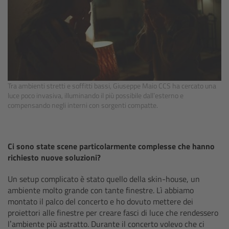
Gloves
Archive Technologies
Overview
Tra ambienti stretti e soffitti bassi, Giuseppe Maio CCS ha cercato una
luce poco invasiva, illuminando il più possibile dall’esterno e
ARRISCAN XT
compensando negli interni con sorgenti compatte.
Live Systems
Ci sono state scene particolarmente complesse che hanno
Overview
richiesto nuove soluzioni?
Live Cameras
Un setup complicato è stato quello della skin-house, un
ambiente molto grande con tante finestre. Lì abbiamo
montato il palco del concerto e ho dovuto mettere dei
Overview
proiettori alle finestre per creare fasci di luce che rendessero
l’ambiente più astratto. Durante il concerto volevo che ci