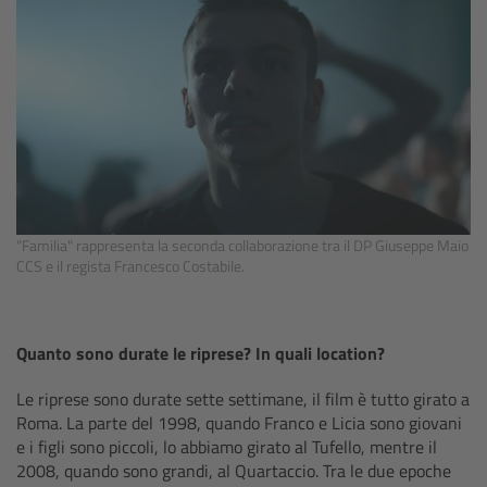
Zoom Main Unit ZMU-4
Overview
ZMU-4 Config-Guide
Radio Interface Adapter RIA-1
Network Interface Adapter NIA-1
"Familia" rappresenta la seconda collaborazione tra il DP Giuseppe Maio
CCS e il regista Francesco Costabile.
Operator Control Unit OCU-1
Quanto sono durate le riprese? In quali location?
Master Grips
Le riprese sono durate sette settimane, il film è tutto girato a
ERM-2400 LCS
Roma. La parte del 1998, quando Franco e Licia sono giovani
e i figli sono piccoli, lo abbiamo girato al Tufello, mentre il
2008, quando sono grandi, al Quartaccio. Tra le due epoche
Lens Motors