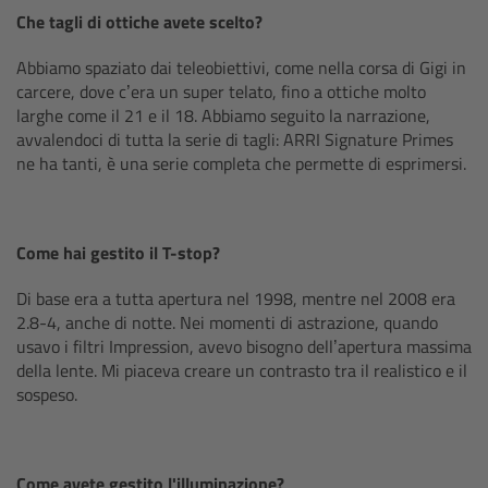
Che tagli di ottiche avete scelto?
Canon
Abbiamo spaziato dai teleobiettivi, come nella corsa di Gigi in
Sony
carcere, dove c’era un super telato, fino a ottiche molto
larghe come il 21 e il 18. Abbiamo seguito la narrazione,
avvalendoci di tutta la serie di tagli: ARRI Signature Primes
Panasonic
ne ha tanti, è una serie completa che permette di esprimersi.
RED
Come hai gestito il T-stop?
Fujifilm
Di base era a tutta apertura nel 1998, mentre nel 2008 era
For ARRI Cameras
2.8-4, anche di notte. Nei momenti di astrazione, quando
usavo i filtri Impression, avevo bisogno dell’apertura massima
della lente. Mi piaceva creare un contrasto tra il realistico e il
For Canon Cameras
sospeso.
For Fujifilm Cameras
Come avete gestito l'illuminazione?