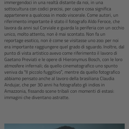
immergendoci in una realtà distante da noi, in una
sottocultura con codici precisi, per capire cosa significa
Overview
appartenere a qualcosa in modo viscerale. Come autori, un
riferimento importante è stato il fotografo Aldo Feroce, che
Hi-5 Ecosystem
lavora da anni sul Corviale e guarda la periferia con un occhio
unico, molto attento, non è mai scontato. Non fa un
reportage esotico, non è come se visitasse uno zoo: per noi
Overview
era importante raggiungere quel grado di sguardo. Inoltre, dal
punto di vista artistico avevo come riferimento il lavoro di
Radio Interface Adapter RIA-1
Gaetano Previati e le opere di Hieronymus Bosch, con le loro
atmosfere infernali; da quello cinematografico uno spunto
Radio Modules
veniva da “Il piccolo fuggitivo”, mentre da quello fotografico
abbiamo pensato anche al lavoro della brasiliana Claudia
Andujar, che per 30 anni ha fotografato gli indios in
ECS Sync App
Amazzonia, fissando scene tribali con momenti di estasi:
immagini che diventano astratte.
Hi-5 Ecosystem Products
Hi-5 SX