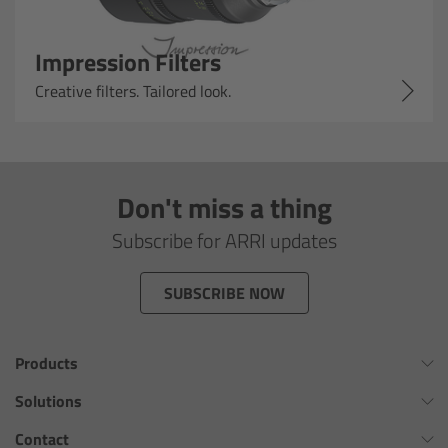
ARRI Ensō Prime Lenses
Impression Filters
Creative filters. Tailored look.
Overview
The Ensō Philosophy
Don't miss a thing
Ensō Lens Range
Subscribe for ARRI updates
Ensō Vintage Elements
SUBSCRIBE NOW
ARRI Ultra Wide Zooms
Overview
Products
Omnibar
Solutions
Ultra Wide Zoom
ALEXA 35 Xtreme
Virtual Production Overview
Contact