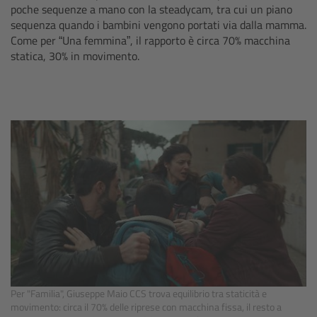
poche sequenze a mano con la steadycam, tra cui un piano
cPro & cPro One
sequenza quando i bambini vengono portati via dalla mamma.
Come per “Una femmina”, il rapporto è circa 70% macchina
cmotion cdistance
statica, 30% in movimento.
Legacy
Overview
Wireless Compact Unit WCU-4
Motor Controllers
Controlled Lens Motors and Lens Data
Encoder
Single Axis Unit SXU-1
Per "Familia", Giuseppe Maio CCS trova equilibrio tra staticità e
movimento: circa il 70% delle riprese con macchina fissa, il resto a