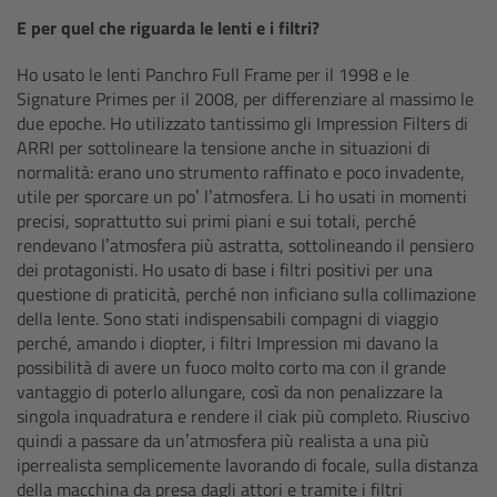
E per quel che riguarda le lenti e i filtri?
Legacy
Ho usato le lenti Panchro Full Frame per il 1998 e le
Signature Primes per il 2008, per differenziare al massimo le
Overview
due epoche. Ho utilizzato tantissimo gli Impression Filters di
ARRI per sottolineare la tensione anche in situazioni di
TRINITY
normalità: erano uno strumento raffinato e poco invadente,
utile per sporcare un po’ l’atmosfera. Li ho usati in momenti
precisi, soprattutto sui primi piani e sui totali, perché
artemis
rendevano l’atmosfera più astratta, sottolineando il pensiero
dei protagonisti. Ho usato di base i filtri positivi per una
Stabilized Remote Heads
questione di praticità, perché non inficiano sulla collimazione
della lente. Sono stati indispensabili compagni di viaggio
perché, amando i diopter, i filtri Impression mi davano la
MAXIMA
possibilità di avere un fuoco molto corto ma con il grande
vantaggio di poterlo allungare, così da non penalizzare la
PCA: Mechanical Accessories
singola inquadratura e rendere il ciak più completo. Riuscivo
quindi a passare da un’atmosfera più realista a una più
Overview
iperrealista semplicemente lavorando di focale, sulla distanza
della macchina da presa dagli attori e tramite i filtri