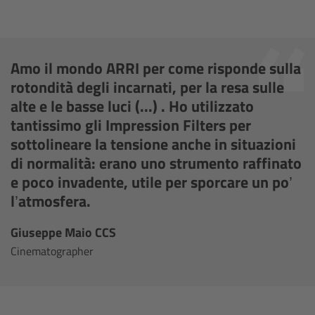
Overview
Amo il mondo ARRI per come risponde sulla
Mini Follow Focus
rotondità degli incarnati, per la resa sulle
alte e le basse luci (...) . Ho utilizzato
Studio Follow Focus
tantissimo gli Impression Filters per
sottolineare la tensione anche in situazioni
Follow Focus Accessories
di normalità: erano uno strumento raffinato
e poco invadente, utile per sporcare un po’
Camera Support Systems
l’atmosfera.
Overview
Giuseppe Maio CCS
Cinematographer
Support Systems for ARRI Cameras
Camera independent accessories