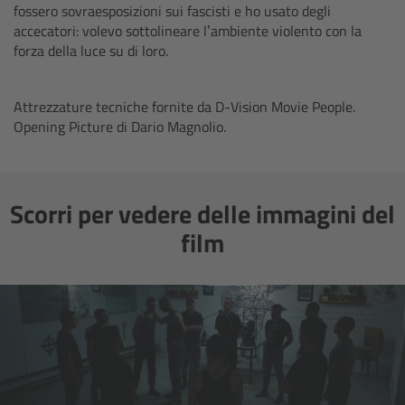
ALEXA 35 Live
fossero sovraesposizioni sui fascisti e ho usato degli
accecatori: volevo sottolineare l’ambiente violento con la
forza della luce su di loro.
ALEXA 35 Live Xtreme
AMIRA Live
Attrezzature tecniche fornite da D-Vision Movie People.
Opening Picture di Dario Magnolio.
Live Camera Components
Overview
Scorri per vedere delle immagini del
film
Live Production System LPS-1
Live Production Monitor LPM-1
Large Lens Adapter LLA-1
Remote Control Panel RCP