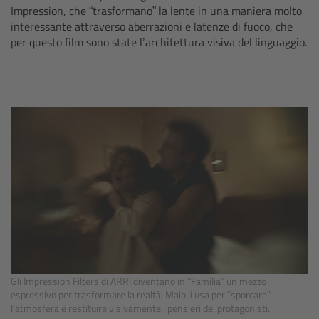
Impression, che “trasformano” la lente in una maniera molto
Matte Box
interessante attraverso aberrazioni e latenze di fuoco, che
per questo film sono state l’architettura visiva del linguaggio.
Overview
LMB 4x5
LMB 6x6
MMB-2
Rings
Diopter Accessories
Filter Frames
Gli Impression Filters di ARRI diventano in
“
Familia”
un mezzo
espressivo per trasformare la realtà: Maio li usa per “sporcare”
l’atmosfera e restituire visivamente i pensieri dei protagonisti.
Follow Focus