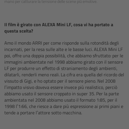
mano per catturare la tensione delle scene più emotive.
Camera Stabilizer Systems
Overview
Il film è girato con ALEXA Mini LF, cosa vi ha portato a
questa scelta?
TRINITY 2 and ARTEMIS 2
Amo il mondo ARRI per come risponde sulla rotondità degli
incarnati, per la resa sulle alte e le basse luci. ALEXA Mini LF
Overview
poi, offre una doppia possibilità, che abbiamo sfruttato: per le
immagini ambientate nel 1998 abbiamo girato con il sensore
TRINITY 2
LF per produrre un effetto di straniamento degli ambienti,
dilatarli, renderli meno reali. La cifra era quella del ricordo del
ARTEMIS 2
vissuto di Gigi, e ho optato per il sensore pieno. Nel 2008
l’impatto visivo doveva essere invece più realistico, perciò
abbiamo usato il sensore croppato in super 35. Per la parte
ARTEMIS 2 Live
ambientata nel 2008 abbiamo usato il formato 1:85, per il
1998 l’1:66, che riesce a dare più espressione ai primi piani e
TRINITY Live
tende a portare l’attore sotto macchina.
360 EVO