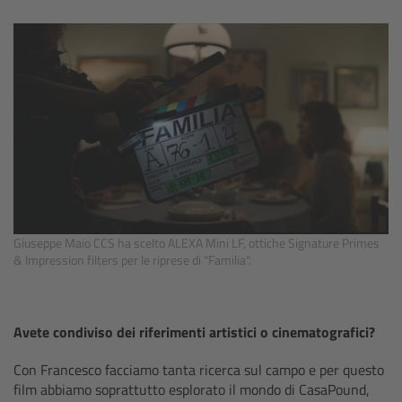
CODEX Compact Drive™
CODEX Capture Drive™
CFast 2.0 cards
Sony SxS PRO+
B-Mount
Giuseppe Maio CCS ha scelto ALEXA Mini LF, ottiche Signature Primes
Legacy
& Impression filters per le riprese di "Familia".
Overview
Avete condiviso dei riferimenti artistici o cinematografici?
Legacy
Con Francesco facciamo tanta ricerca sul campo e per questo
Electronic Control System
film abbiamo soprattutto esplorato il mondo di CasaPound,