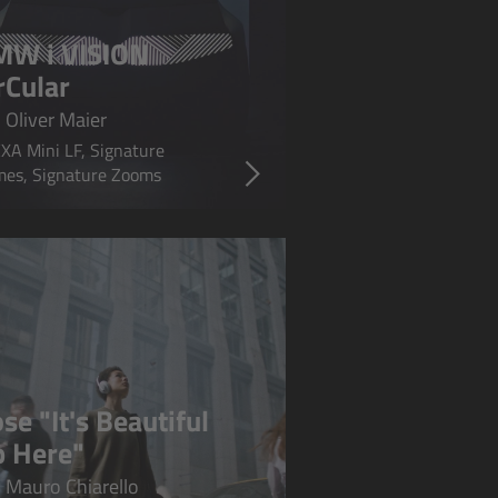
MW i VISION
rCular
 Oliver Maier
XA Mini LF, Signature
mes, Signature Zooms
se "It's Beautiful
 Here"
 Mauro Chiarello