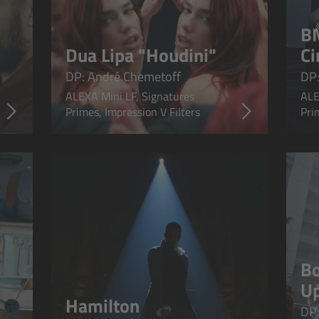
B
Dua Lipa "Houdini"
Ci
DP: André Chemetoff
DP:
ALEXA Mini LF, Signatures
ALE
Primes, Impression V Filters
Pri
Bo
Up
Hamilton
DP: