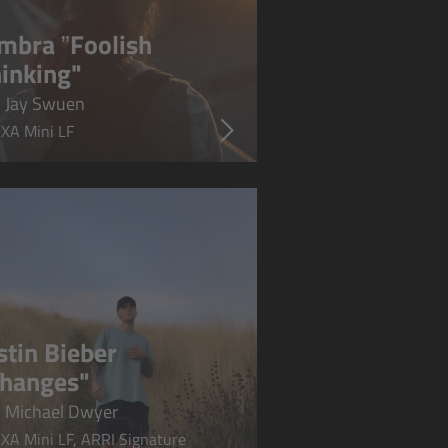
mbra ”Foolish
inking"
 Jay Swuen
XA Mini LF
stin Bieber
hanges"
 Michael Dwyer
XA Mini LF, ARRI Signature