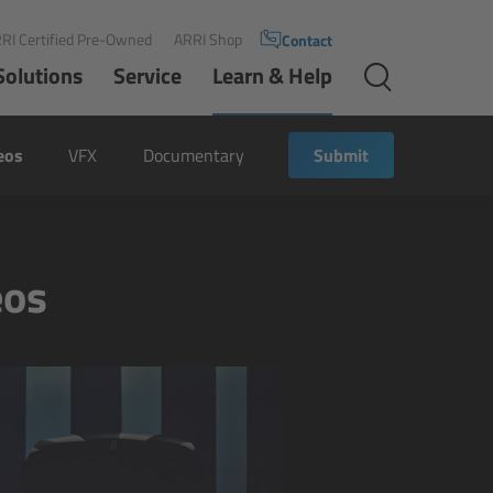
RI Certified Pre-Owned
ARRI Shop
Contact
Solutions
Service
Learn & Help
eos
VFX
Documentary
Submit
eos