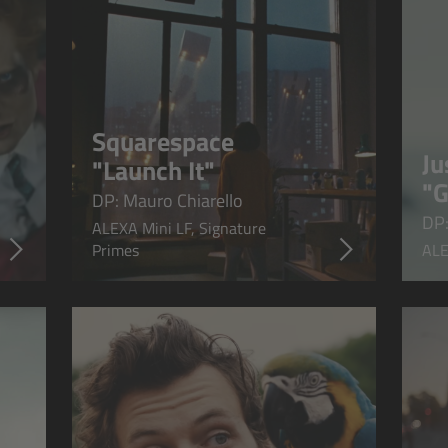
Squarespace
Ju
"Launch It"
"G
DP: Mauro Chiarello
DP:
ALEXA Mini LF, Signature
Primes
ALE