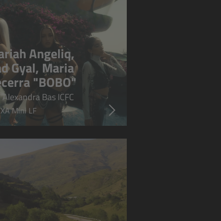
riah Angeliq,
d Gyal, Maria
cerra "BOBO"
 Alexandra Bas ICFC
XA Mini LF