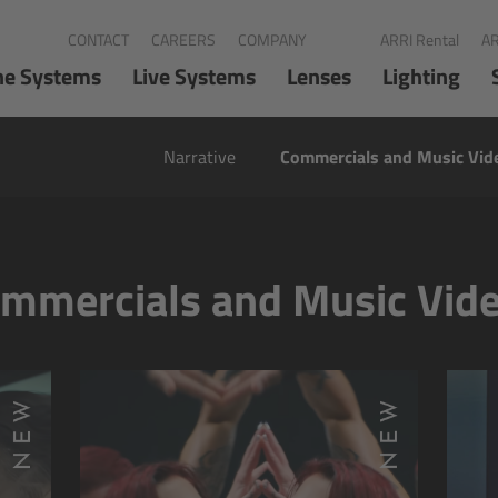
CONTACT
CAREERS
COMPANY
ARRI Rental
AR
ne Systems
Live Systems
Lenses
Lighting
Narrative
Commercials and Music Vid
mmercials and Music Vid