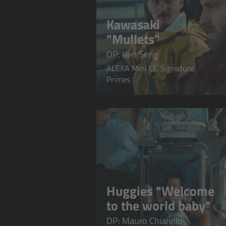
Kawasaki
"Mullets"
DP: Ken Seng
ALEXA Mini LF, Signature
Primes
Huggies "Welcome
to the world baby"
DP: Mauro Chiarello