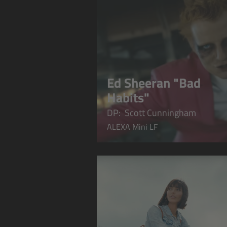
Ed Sheeran "Bad
Habits"
DP: Scott Cunningham​​​​​​​
ALEXA Mini LF