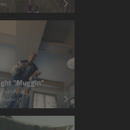
mes
ight "Muggin"
 Evan Avtal
XA Mini LF