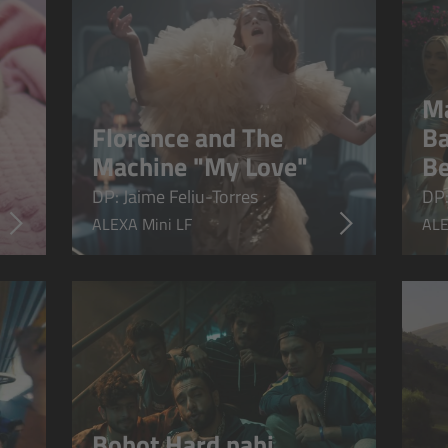
Ma
Florence and The
Ba
Machine "My Love"
Be
DP: Jaime Feliu-Torres
DP:
ALEXA Mini LF
ALE
Bohot Hard nahi,