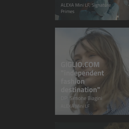
ALEXA Mini LF, Signature
Primes
GIGLIO.COM
"independent
fashion
destination"
DP: Simone Biagini
ALEXA Mini LF