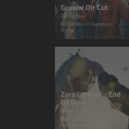
Groww Dir Cut
DP: Rubais
ALEXA Mini LF, Signature
Primes
Zara Larsson - End
Of Time
DP: Ian Rigby
ALEXA Mini LF, Signature
Primes, Impression V Filters