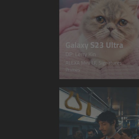
Galaxy S23 Ultra
DP: Lerry Kin
ALEXA Mini LF, Signatures
Primes