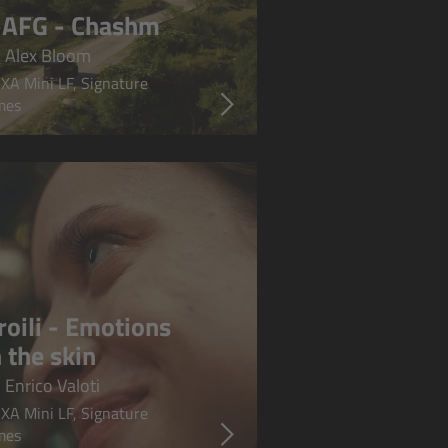
-AFG - Chashm
 Alex Bloom
XA Mini LF, Signature
mes
roili - Emotions
 the skin
 Enrico Valoti
XA Mini LF, Signature
mes