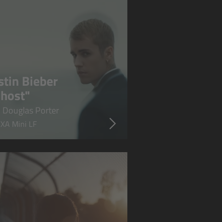
stin Bieber
host"
 Douglas Porter
XA Mini LF