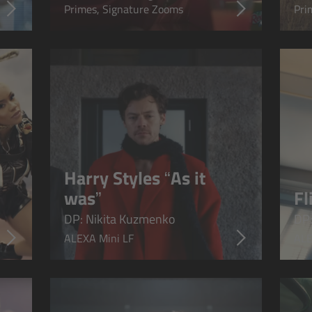
Primes, Signature Zooms
Pri
Harry Styles “As it
was”
Fl
DP: Nikita Kuzmenko
DP:
ALEXA Mini LF
ALE