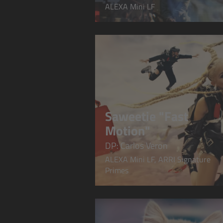
ALEXA Mini LF
Saweetie "Fast
Motion"
DP: Carlos Veron
ALEXA Mini LF, ARRI Signature
Primes