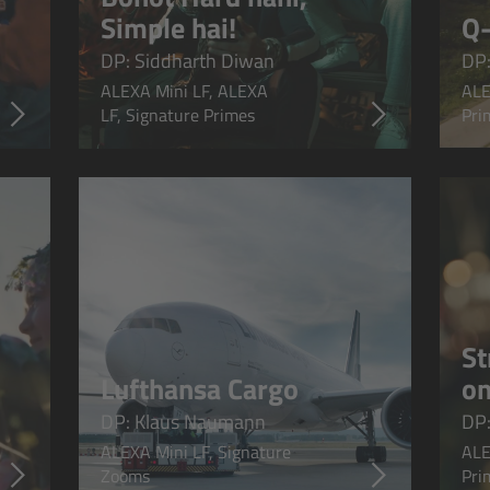
Simple hai!
Q
DP: Siddharth Diwan
DP:
ALEXA Mini LF, ALEXA
ALE
LF, Signature Primes
Pri
St
Lufthansa Cargo
on
DP: Klaus Naumann
DP:
ALEXA Mini LF, Signature
ALE
Zooms
Pri