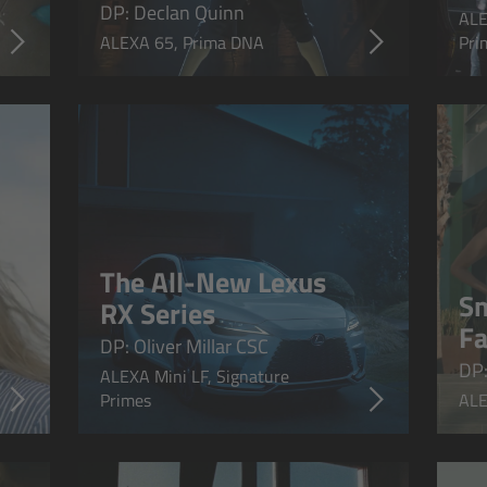
DP: Declan Quinn
ALE
ALEXA 65, Prima DNA
Pri
The All-New Lexus
S
RX Series
Fa
DP: Oliver Millar CSC
DP:
ALEXA Mini LF, Signature
Primes
ALE