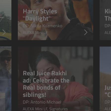
Harry Styles
Ki
“Daylight”
Th
DP: Nikita Kuzmenko
DP:
ALEXA Mini LF
ALE
Real Juice Rakhi
ad: Celebrate the
Real bonds of
Ju
siblings!
"C
DP: Antonio Michael
DP:
ALEXA Mini LF, Signatures
ALE