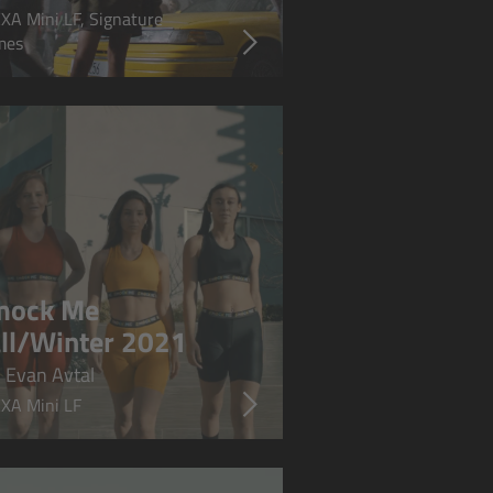
XA Mini LF, Signature
mes
mock Me
ll/Winter 2021
 Evan Avtal
XA Mini LF