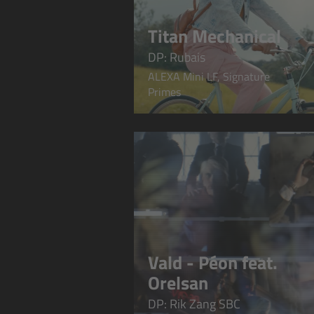
Titan Mechanical
DP: Rubais
ALEXA Mini LF, Signature
Primes
Vald - Péon feat.
Orelsan
DP: Rik Zang SBC