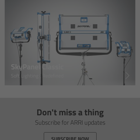
cPro & cPro One
cmotion cdistance
Legacy
Overview
SkyPanel Classic
Wireless Compact Unit WCU-4
Soft Lighting | Redefined
Motor Controllers
Controlled Lens Motors and Lens Data
Don't miss a thing
Encoder
Subscribe for ARRI updates
Single Axis Unit SXU-1
SUBSCRIBE NOW