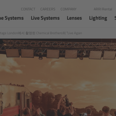
CONTACT
CAREERS
COMPANY
ARRI Rental
FR
ID
IT
JP
K
ne Systems
Live Systems
Lenses
Lighting
e London에서 촬영된 Chemical Brothers의 “Live Again