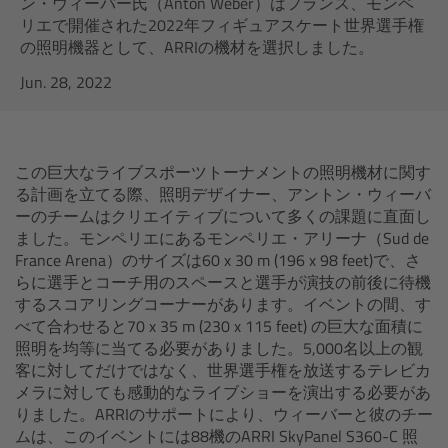
AMIRA
ン・ウィーバー氏（Anton Weber）はフランス、モンペ
リエで開催された2022年フィギュアスケート世界選手権
の照明機器として、ARRIの機材を選択しました。
Legacy
Jun. 28, 2022
Overview
ALEXA Mini
この巨大なライブスポーツトーナメントの照明機材に関す
る計画を立てる際、照明デザイナー、アントン・ウィーバ
ALEXA SXT W
ーのチームはクリエイティブについて多くの課題に直面し
ました。モンペリエにあるモンペリエ・アリーナ（Sud de
France Arena）のサイズは60 x 30 m (196 x 98 feet)で、さ
ALEXA 35
らに選手とコーチ用のスペースと選手が演技の前後に待機
するスコアリングコーナーがあります。イベントの間、す
Cine Camera Components
べて合わせると70 x 35 m (230 x 115 feet) の巨大な面積に
照明を均等に当てる必要がありました。5,000名以上の観
客に対してだけではなく、世界選手権を放送するテレビカ
Overview
メラに対しても感動的なライブショーを演出する必要があ
りました。ARRIのサポートにより、ウィーバーと彼のチー
Camera Companion App
ムは、このイベントには88機のARRI SkyPanel S360-C 照