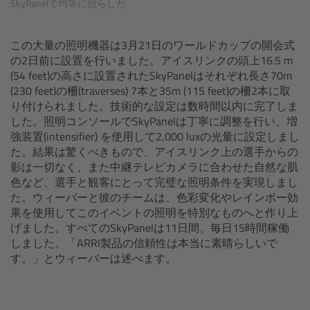
SkyPanelで均等に照らした
CODEX Compact Drive™
CODEX Capture Drive™
この大量の照明機器は3月21日のワールドカップの開会式
の2日前に設置を行いました。アイスリンクの頭上16.5 m
(54 feet)の高さに設置されたSkyPanelはそれぞれ長さ70m
CFast 2.0 cards
(230 feet)の柵(traverses) 7本と35m (115 feet)の柵2本に取
り付けられました。技術的な設定は数時間以内に完了しま
Sony SxS PRO+
した。照明コンソールでSkyPanelは丁寧に調整を行い、増
強装置(intensifier) を使用して2,000 luxの光量に設定しまし
た。結果は驚くべきもので、アイスリンク上の選手からの
B-Mount
影は一切なく、また中継テレビカメラに合わせた自然な肌
色など、選手と観客にとって完璧な照明条件を実現しまし
Legacy
た。ウィーバーと彼のチームは、色彩変化やレインボー効
果を使用してこのイベントの照明を特別なものへと作り上
Overview
げました。すべてのSkyPanelは11日間、毎日15時間稼働
しました。「ARRI製品の信頼性は本当に素晴らしいで
す。」とウィーバーは述べます。
Legacy
Electronic Control System