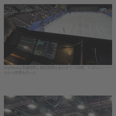
Overview
Hi-5 Ecosystem
Overview
Radio Interface Adapter RIA-1
Radio Modules
SkyPanelは準備期間と競技期間を合わせて11日間、1つのコンソー
ルから管理を行った
ECS Sync App
Hi-5 Ecosystem Products
Hi-5 SX