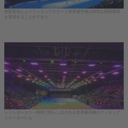
色彩変化によりフィギュアスケート世界選手権は特別な照明環境
Legacy
を実現することができた
Overview
TRINITY
artemis
Stabilized Remote Heads
MAXIMA
PCA: Mechanical Accessories
レインボーカラー照明で照らし出される世界最高峰のフィギュア
スケーターたち
Overview