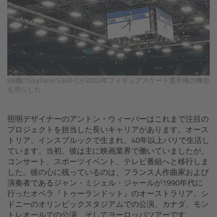
Zoom Main Unit ZMU-4
Overview
ZMU-4 Config-Guide
88機のSkyPanel S360-Cが2022年フィギュアスケート選手権の舞台
Radio Interface Adapter RIA-1
を照らした
Network Interface Adapter NIA-1
照明デザイナーのアントン・ウィーバーはこれまで注目の
プロジェクトを担当した長いキャリアがあります。オース
Operator Control Unit OCU-1
トリア、インスブルックで生まれ、40年以上パリで生活し
ています。当初、彼は主に映画業界で働いていましたが、
Master Grips
コンサート、スポーツイベント、テレビ番組へと移行しま
した。彼の心に残っているのは、フランス人作曲家および
演奏者であるジャン・ミシェル・ジャールが1990年代に
ERM-2400 LCS
行ったオペラ『トゥーランドット』のオーストラリア、シ
ドニーのオリンピックスタジアムでの公演、カナダ、モン
Lens Motors
トレオールでの公演、そしてヨーロッパツアーです。