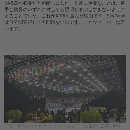
明機器が必要だと判断しました。非常に重要なことは、選
Camera Control Monitor CCM-1
手と観客のいずれに対しても照明がまぶしすぎないように
することでした。これがARRIを選んだ理由です。SkyPanel
は何分間直視しても問題ないのです。」とウィーバーは言
Audio Extension Module AEM-1
います。
Lens Mounts & Adapters
Overview
ARRI EF Mount (LBUS)
List of Lens Mounts & Adapters
Recording Media
Overview
アリーナ内の70 x 35 m (230 x 115 フィート)の巨大な面積をARRI