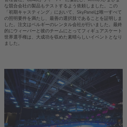
Camera Stabilizer Systems
な競合会社の製品もテストするよう依頼しました。この
「初期キャスティング」において、SkyPanelは唯一すべて
の照明要件を満たし、最善の選択肢であることを証明しま
Overview
した。注文はベルギーのレンタル会社が行いました。最終
的にウィーバーと彼のチームにとってフィギュアスケート
TRINITY 2 and ARTEMIS 2
世界選手権は、大成功を収めた素晴らしいイベントとなり
ました。
Overview
TRINITY 2
ARTEMIS 2
ARTEMIS 2 Live
TRINITY Live
360 EVO