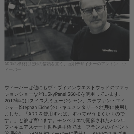
cPro & cPro One
cmotion cdistance
Legacy
Overview
ARRIの機材に絶対の信頼を置く、照明デザイナーのアントン・ウ
Wireless Compact Unit WCU-4
ィーバー
Motor Controllers
ウィーバーは他にもヴィヴィアンウエストウッドのファッ
ションショーなどにSkyPanel S60-Cを使用しています。
Controlled Lens Motors and Lens Data
2017年にはスイス人ミュージシャン、ステファン・エイ
Encoder
シャー(Stephan Eicher)のドキュメンタリーの照明に使用し
ました。「ARRIを使用すれば、すべてがうまくいくので
す。」と彼は言います。モンペリエで開催された2022年
Single Axis Unit SXU-1
フィギュアスケート世界選手権では、フランスのイベント
管理会社、GB4Dがウィーバーに委託し、ARRIのさまざま