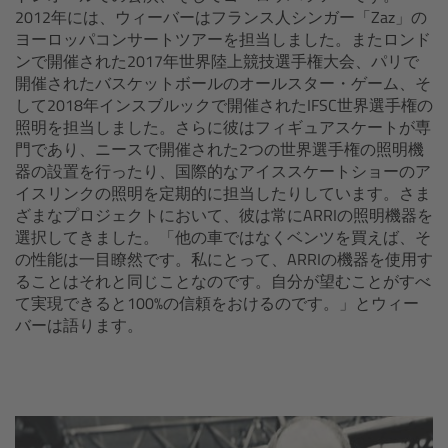
2012年には、ウィーバーはフランス人シンガー「Zaz」の
ヨーロッパコンサートツアーを担当しました。またロンド
Ultrasonic Distance Measure Unit UDM-1
ンで開催された2017年世界陸上競技選手権大会、パリで
開催されたバスケットボールのオールスター・ゲーム、そ
LCUBEs
して2018年インスブルックで開催されたIFSC世界選手権の
照明を担当しました。さらに彼はフィギュアスケートが専
Motor Controllers
門であり、ニースで開催された2つの世界選手権の照明機
器の設置を行ったり、国際的なアイススケートショーのア
イスリンクの照明を定期的に担当したりしています。さま
cmotion Products
ざまなプロジェクトにおいて、彼は常にARRIの照明機器を
選択してきました。「他の車ではなくベンツを買えば、そ
Overview
の性能は一目瞭然です。私にとって、ARRIの機器を使用す
ることはそれと同じことなのです。自分が望むことがすべ
て実現できると100%の信頼をおけるのです。」とウィー
Steady Zoom & Pan-Bar Zoom
バーは語ります。
cmotion Broadcast camin
Flight Head Adapter