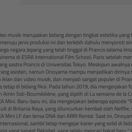
deo musik merupakan bidang dengan tingkat estetika yang t
 menuju jenis produksi ini dan terlebih dahulu menyoroti 
a negara Jepang yang telah tinggal di Prancis selama lima
sinema di ESRA International Film School, Paris setelah me
ang sastra Prancis di Universitas Tokyo. Meskipun awalny
eorang asisten, namun Onoyama mampu menjadikan dirinya 
iklan dan video musik, dan menjadi sangat populer di Pranc
a tetap di bidang fiksi. Pada tahun 2019, dia mengerjakan fo
eh Amin Sidi-Boumédiène, yang dipilih di La semaine de la C
 Mini. Baru-baru ini, dia mengerjakan beberapa episode 
cult di Britania Raya, yang diluncurkan kembali oleh Netflix
 Mini LF dan lensa DNA dari ARRI Rental. Saat ini, Onoya
internasional, sambil tetap mengejar karier yang solid di bid
snis yang sangat fleksibel, yang selalu mencari bakat baru,” 