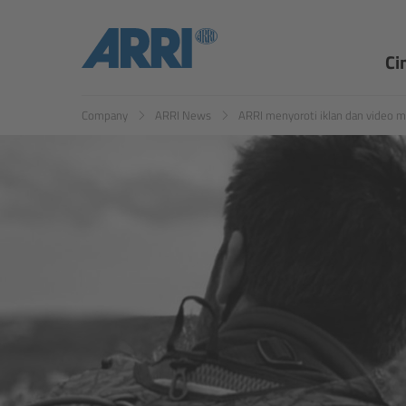
EN
ES
Ci
Company
ARRI News
ARRI menyoroti iklan dan video