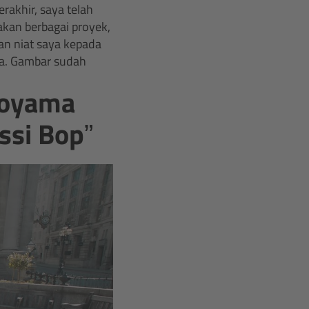
rakhir, saya telah
kan berbagai proyek,
an niat saya kepada
ya. Gambar sudah
noyama
ssi Bop”