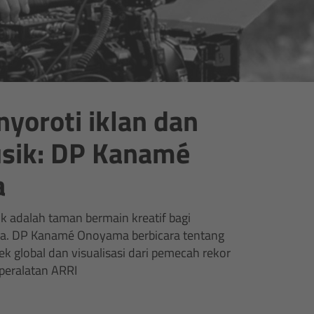
yoroti iklan dan
sik: DP Kanamé
a
ik adalah taman bermain kreatif bagi
a. DP Kanamé Onoyama berbicara tentang
k global dan visualisasi dari pemecah rekor
peralatan ARRI