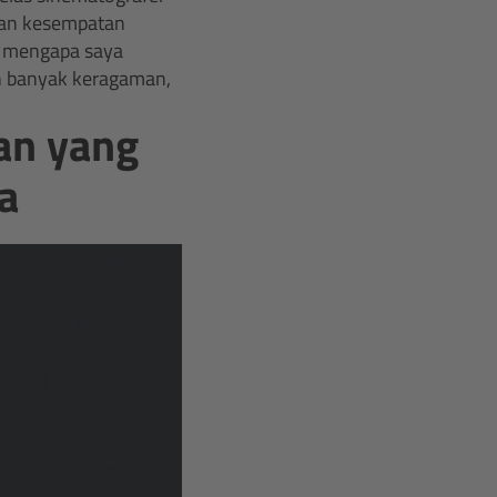
kan kesempatan
ya mengapa saya
h banyak keragaman,
lan yang
a