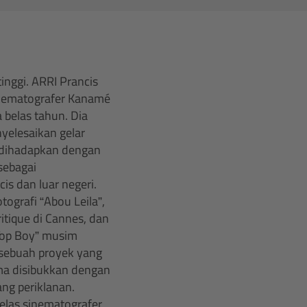
inggi. ARRI Prancis
sinematografer Kanamé
 belas tahun. Dia
nyelesaikan gelar
a dihadapkan dengan
sebagai
is dan luar negeri.
tografi “Abou Leila”,
ritique di Cannes, dan
“Top Boy” musim
; sebuah proyek yang
ma disibukkan dengan
ang periklanan.
jelas sinematografer