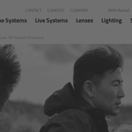
CONTACT
CAREERS
COMPANY
ARRI Rental
FR
ID
IT
JP
K
ne Systems
Live Systems
Lenses
Lighting
 musik: DP Kanamé Onoyama