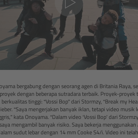
yama bergabung dengan seorang agen di Britania Raya, sejak
proyek dengan beberapa sutradara terbaik. Proyek-proyek 
berkualitas tinggi: “Vossi Bop” dari Stormzy, “Break my Hear
ieber. “Saya mengerjakan banyak iklan, tetapi video musik l
nggris,” kata Onoyama. “Dalam video ‘Vossi Bop’ dari Stormzy
 saya mengambil banyak risiko. Saya bekerja menggunakan
alam sudut lebar dengan 14 mm Cooke S4/i. Video ini tel